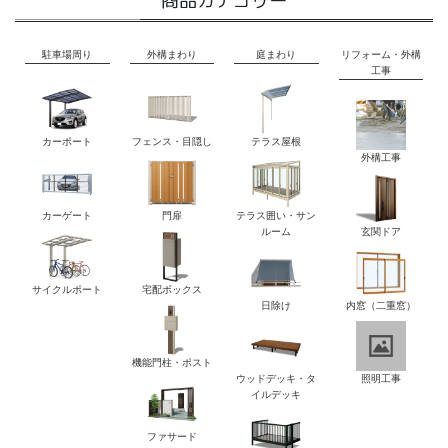
商品カテゴリー
駐車場周り
外構まわり
庭まわり
リフォーム・外構
工事
カーポート
フェンス・目隠し
テラス屋根
外構工事
カーゲート
門扉
テラス囲い・サン
ルーム
玄関ドア
サイクルポート
宅配ボックス
日除け
内窓（二重窓）
機能門柱・ポスト
ウッドデッキ・タ
照明工事
イルデッキ
ファサード