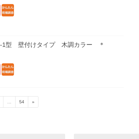
-1型 壁付けタイプ 木調カラー ＊
固
固
…
54
»
定
定
ペ
ペ
ー
ー
ジ
ジ