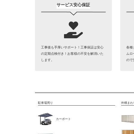
ジ
サービス安心保証
送
り
工事後も手厚いサポート！工事保証は安心
各種
の定期点検付き！お客様の不安を解消いた
ムロ
します。
ので
駐車場周り
外構まわ
カーポート