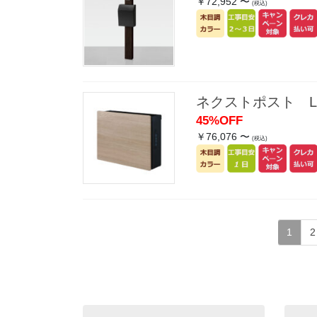
￥72,952 〜
(税込)
ネクストポスト L
45%OFF
￥76,076 〜
(税込)
投
固
1
2
稿
定
の
ペ
ー
ペ
ジ
ー