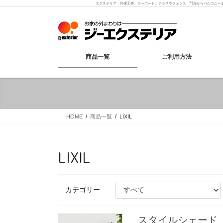
コ
ナ
エクステリア・外構工事、カーポート、テラスやフェンス、門扉からバルコニー
ン
ビ
テ
ゲ
ン
ー
ツ
シ
へ
ョ
商品一覧
ご利用方法
ス
ン
キ
に
ッ
移
プ
動
HOME
商品一覧
LIXIL
LIXIL
カテゴリー
スタイルシェード