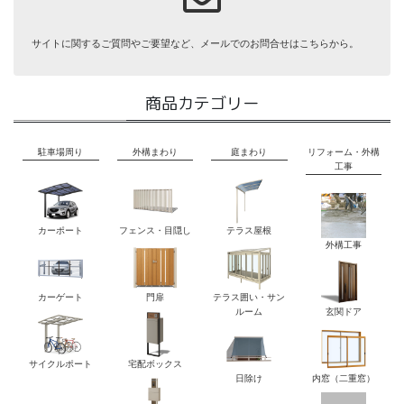
サイトに関するご質問やご要望など、メールでのお問合せはこちらから。
商品カテゴリー
駐車場周り
外構まわり
庭まわり
リフォーム・外構
工事
カーポート
フェンス・目隠し
テラス屋根
外構工事
カーゲート
門扉
テラス囲い・サン
ルーム
玄関ドア
サイクルポート
宅配ボックス
日除け
内窓（二重窓）