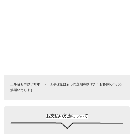
インスタ投稿キャンペーン（商品代から-5％）
キャンペーンを使用しない
サービス安心保証
工事後も手厚いサポート！工事保証は安心の定期点検付き！お客様の不安を
解消いたします。
お支払い方法について