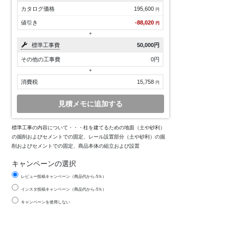
カタログ価格
195,600
円
値引き
-88,020
円
+
標準工事費
50,000
円
その他の工事費
0
円
+
消費税
15,758
円
見積メモに追加する
標準工事の内容について・・・柱を建てるための地面（土や砂利）
の掘削およびセメントでの固定、レール設置部分（土や砂利）の掘
削およびセメントでの固定、商品本体の組立および設置
キャンペーンの選択
レビュー投稿キャンペーン（商品代から-5％）
インスタ投稿キャンペーン（商品代から-5％）
キャンペーンを使用しない