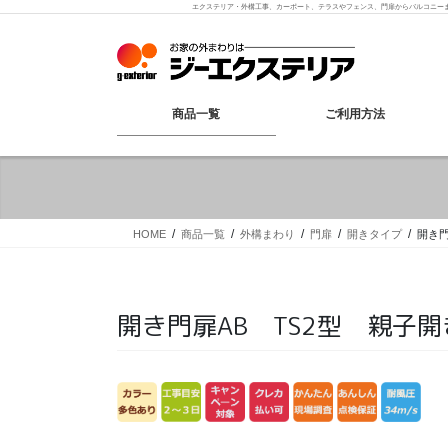
コ
ナ
エクステリア・外構工事、カーポート、テラスやフェンス、門扉からバルコニー
ン
ビ
テ
ゲ
ン
ー
ツ
シ
へ
ョ
商品一覧
ご利用方法
ス
ン
キ
に
ッ
移
プ
動
HOME
商品一覧
外構まわり
門扉
開きタイプ
開き門
開き門扉AB TS2型 親子