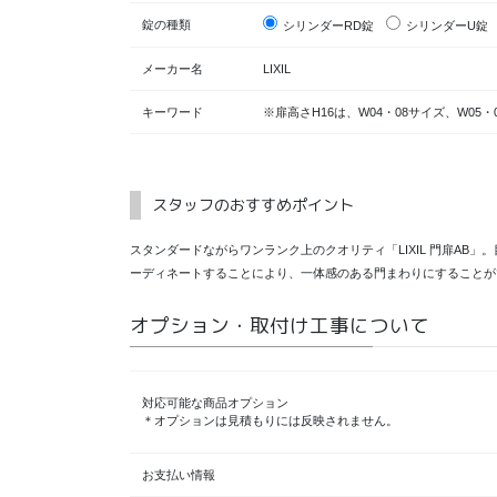
錠の種類
シリンダーRD錠
シリンダーU
メーカー名
LIXIL
キーワード
※扉高さH16は、W04・08サイズ、W05
スタッフのおすすめポイント
スタンダードながらワンランク上のクオリティ「LIXIL 門扉AB
ーディネートすることにより、一体感のある門まわりにすることが
オプション・取付け工事について
対応可能な商品オプション
＊オプションは見積もりには反映されません。
お支払い情報