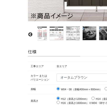
仕様
工事エリア
全エリア
カラー または
バリエーション
扉幅
W04・08（扉幅400mm＋800mm）
H12（扉高さ1200mm）
H14（扉
扉高さ
H16（扉高さ1600mm）※W04・08