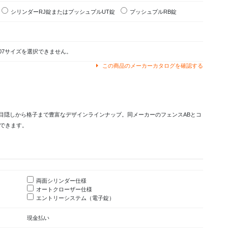
錠
シリンダーRJ錠またはプッシュプルUT錠
プッシュプルRB錠
・07サイズを選択できません。
この商品のメーカーカタログを確認する
」。目隠しから格子まで豊富なデザインラインナップ。同メーカーのフェンスABとコ
できます。
両面シリンダー仕様
オートクローザー仕様
エントリーシステム（電子錠）
現金払い