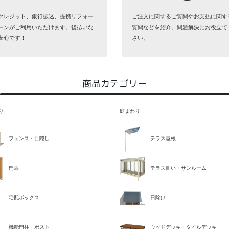
クレジット、銀行振込、提携リフォー
ご注文に関するご質問やお支払に関す
ーンがご利用いただけます。後払いな
質問などを紹介。問題解決にお役立て
安心です！
さい。
商品カテゴリー
り
庭まわり
フェンス・目隠し
テラス屋根
門扉
テラス囲い・サンルーム
宅配ボックス
日除け
機能門柱・ポスト
ウッドデッキ・タイルデッキ