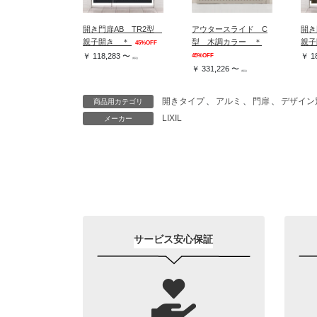
開き門扉AB TR2型
アウタースライド C
開き
親子開き ＊
型 木調カラー ＊
親子
45%OFF
￥ 118,283 〜
￥ 1
45%OFF
(税込)
￥ 331,226 〜
(税込)
開きタイプ
、
アルミ
、
門扉
、
デザイン
商品用カテゴリ
LIXIL
メーカー
サービス安心保証