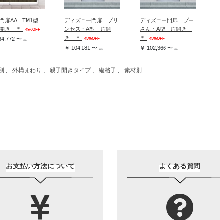
門扉AA TM1型
ディズニー門扉 プリ
ディズニー門扉 プー
開き ＊
ンセス・A型 片開
さん・A型 片開き
45%OFF
き ＊
＊
84,772 〜
45%OFF
45%OFF
(税込)
￥ 104,181 〜
￥ 102,366 〜
(税込)
(税込)
別
、
外構まわり
、
親子開きタイプ
、
縦格子
、
素材別
お支払い方法について
よくある質問