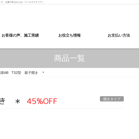
まで、お家の外まわりは『ジーエクステリア』
お客様の声、施工実績
お役立ち情報
お支払い方法
商品一覧
扉AB TS2型 親子開き ＊
開き ＊
開きタイプ