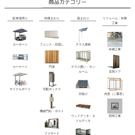
商品カテゴリー
駐車場周り
外構まわり
庭まわり
リフォーム・外構
工事
カーポート
フェンス・目隠し
テラス屋根
外構工事
カーゲート
門扉
テラス囲い・サン
ルーム
玄関ドア
サイクルポート
宅配ボックス
日除け
内窓（二重窓）
機能門柱・ポスト
ウッドデッキ・タ
照明工事
イルデッキ
ファサード