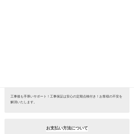
キャンペーンの選択
レビュー投稿キャンペーン（商品代から-5％）
インスタ投稿キャンペーン（商品代から-5％）
キャンペーンを使用しない
サービス安心保証
工事後も手厚いサポート！工事保証は安心の定期点検付き！お客様の不安を
解消いたします。
お支払い方法について