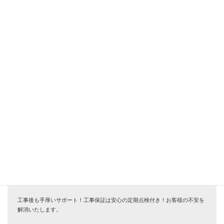
標準工事の内容について・・・柱を建てるための地面（土や砂利）の掘削およびセメントで
の固定、商品本体の組立および設置
キャンペーンの選択
レビュー投稿キャンペーン（商品代から-5％）
インスタ投稿キャンペーン（商品代から-5％）
キャンペーンを使用しない
サービス安心保証
工事後も手厚いサポート！工事保証は安心の定期点検付き！お客様の不安を
解消いたします。