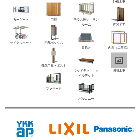
外構工事
カーゲート
門扉
テラス囲い・サン
ルーム
玄関ドア
サイクルポート
宅配ボックス
日除け
内窓（二重窓）
機能門柱・ポスト
ウッドデッキ・タ
照明工事
イルデッキ
ファサード
バルコニー