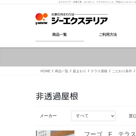
コ
ナ
エクステリア・外構工事、カーポート、テラスやフェンス、門扉からバルコニー
ン
ビ
テ
ゲ
ン
ー
ツ
シ
へ
ョ
商品一覧
ご利用方法
ス
ン
キ
に
ッ
移
プ
動
HOME
商品一覧
庭まわり
テラス屋根
こだわり条件
非透過屋根
メーカー
並
フーゴ F テラ