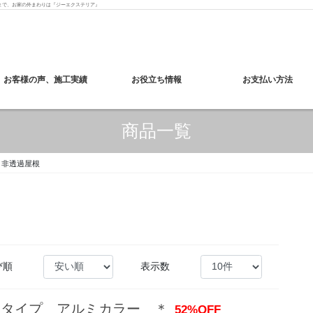
まで、お家の外まわりは『ジーエクステリア』
お客様の声、施工実績
お役立ち情報
お支払い方法
商品一覧
非透過屋根
び順
表示数
スタイプ アルミカラー ＊
52%OFF