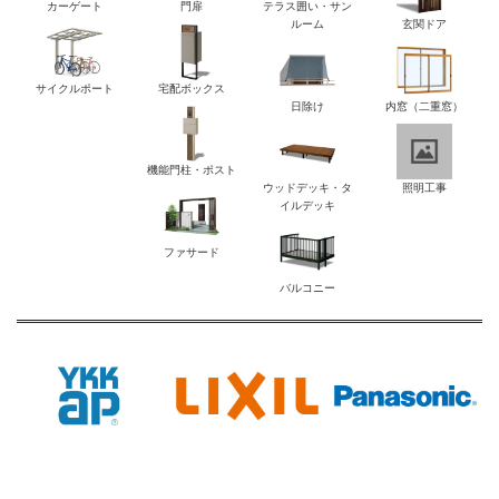
カーゲート
門扉
テラス囲い・サン
ルーム
玄関ドア
サイクルポート
宅配ボックス
日除け
内窓（二重窓）
機能門柱・ポスト
ウッドデッキ・タ
照明工事
イルデッキ
ファサード
バルコニー