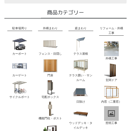
商品カテゴリー
駐車場周り
外構まわり
庭まわり
リフォーム・外構
工事
カーポート
フェンス・目隠し
テラス屋根
外構工事
カーゲート
門扉
テラス囲い・サン
ルーム
玄関ドア
サイクルポート
宅配ボックス
日除け
内窓（二重窓）
機能門柱・ポスト
ウッドデッキ・タ
照明工事
イルデッキ