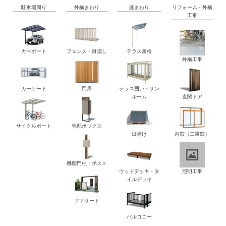
駐車場周り
外構まわり
庭まわり
リフォーム・外構
工事
カーポート
フェンス・目隠し
テラス屋根
外構工事
カーゲート
門扉
テラス囲い・サン
ルーム
玄関ドア
サイクルポート
宅配ボックス
日除け
内窓（二重窓）
機能門柱・ポスト
ウッドデッキ・タ
照明工事
イルデッキ
ファサード
バルコニー