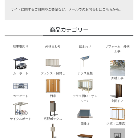
サイトに関するご質問やご要望など、メールでのお問合せはこちらから。
商品カテゴリー
駐車場周り
外構まわり
庭まわり
リフォーム・外構
工事
カーポート
フェンス・目隠し
テラス屋根
外構工事
カーゲート
門扉
テラス囲い・サン
ルーム
玄関ドア
サイクルポート
宅配ボックス
日除け
内窓（二重窓）