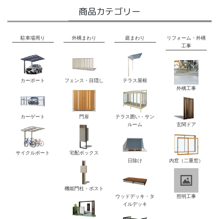
商品カテゴリー
駐車場周り
外構まわり
庭まわり
リフォーム・外構
工事
カーポート
フェンス・目隠し
テラス屋根
外構工事
カーゲート
門扉
テラス囲い・サン
ルーム
玄関ドア
サイクルポート
宅配ボックス
日除け
内窓（二重窓）
機能門柱・ポスト
ウッドデッキ・タ
照明工事
イルデッキ